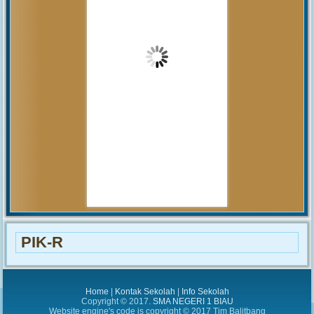
pembahasan hal tersebut yang
akan...
MUHAMMAD ARIF
(Alumni)
2018-12-05 10:42:02
Get prepared to be amazed of the
21st century educational system!
JUNIARTI
ABDURRAHMAN HI.
TAHIR (Guru)
2017-06-02 14:27:29
Alhamdulillah SMAN 1 Biau
kembali menerima siswa baru
tahun pelajaran 2017/2018
PIK-R
Home
|
Kontak Sekolah
|
Info Sekolah
Copyright © 2017.
SMA NEGERI 1 BIAU
Website engine's code is copyright © 2017 Tim Balitbang