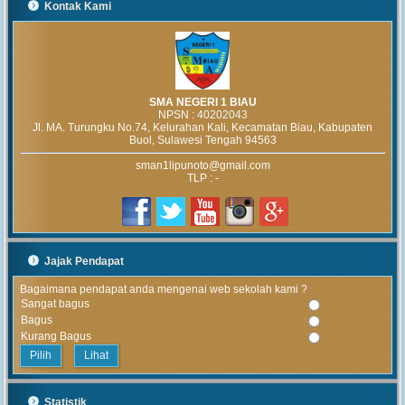
Kontak Kami
SMA NEGERI 1 BIAU
NPSN :
40202043
Jl. MA. Turungku No.74, Kelurahan Kali, Kecamatan Biau, Kabupaten
Buol, Sulawesi Tengah 94563
sman1lipunoto@gmail.com
TLP : -
Jajak Pendapat
Bagaimana pendapat anda mengenai web sekolah kami ?
Sangat bagus
Bagus
Kurang Bagus
Lihat
Statistik