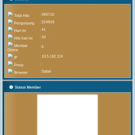
: 480710
Total Hits
: 224919
Pengunjung
: 41
Hari ini
: 43
Hits hari ini
Member
: 6
Online
: 10.5.162.114
IP
: -
Proxy
: Safari
Browser
Status Member
MUHAMMAD ARIF
(Alumni)
2020-05-05 15:46:03
Pengumuman mengenai prosedur
dan teknis penerimaan peserta
didik baru tahun 2020 akan
diumumkan setelah rapat