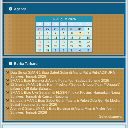
Agenda
07 August 2026
M
S
S
R
K
J
S
26
27
28
29
30
31
1
2
3
4
5
6
7
8
9
10
11
12
13
14
15
16
17
18
19
20
21
22
23
24
25
26
27
28
29
30
31
1
2
3
4
5
Berita Terbaru
Dua Siswa SMAN 1 Biau Sabet Gelar di Ajang Putra Putri ADIPURA
Sulawesi Tengah 2026
SMAN 1 Biau Berjaya di Ajang Putra Putri Budaya Sulteng 2026
12 Siswa SMAN 1 Biau Raih Predikat \"Sangat Unggul\" dan \"Unggul\"
dalam UKBI Balai Bahasa.
SMAN 1 Biau Ukir Sejarah di FLS3N Tingkat Provinsi,Harumkan Nama
Sulawesi Tengah di Kancah Nasional
Bangga! SMAN 1 Biau Sabet Gelar Putera & Puteri Duta GenRe Media
Sosial Inspirator Sulteng 2026
Alumni & Siswa SMAN 1 Biau Bersinar di Ajang Miss & Mister Teen
Sulawesi Tengah 2026!
::
Selengkapnya