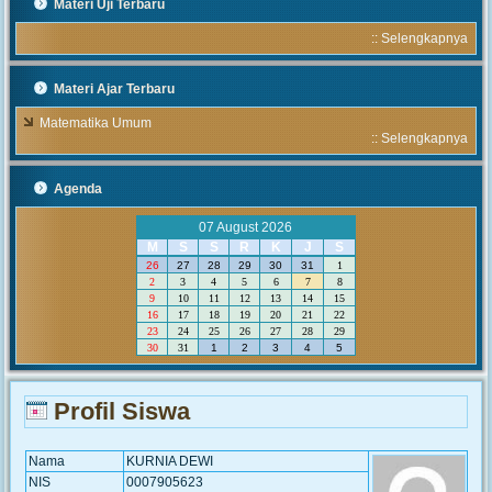
Materi Uji Terbaru
::
Selengkapnya
Materi Ajar Terbaru
Matematika Umum
::
Selengkapnya
Agenda
07 August 2026
M
S
S
R
K
J
S
26
27
28
29
30
31
1
2
3
4
5
6
7
8
9
10
11
12
13
14
15
16
17
18
19
20
21
22
23
24
25
26
27
28
29
30
31
1
2
3
4
5
Profil Siswa
Nama
KURNIA DEWI
NIS
0007905623