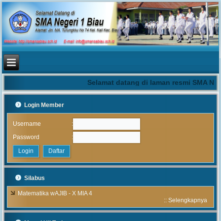
Selamat datang di laman resmi SMA Nege
Login Member
:
Username
:
Password
Silabus
Matematika wAJIB - X MIA 4
::
Selengkapnya