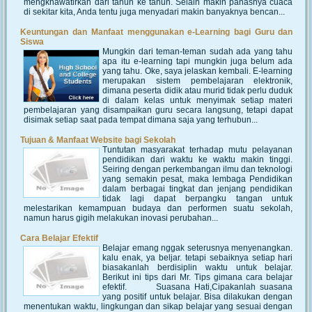
mengkhawatirkan dari tahun ke tahun. Selain makin panasnya cuaca
di sekitar kita, Anda tentu juga menyadari makin banyaknya bencan...
Keuntungan dan Manfaat menggunakan e-Learning bagi Guru dan
Siswa
Mungkin dari teman-teman sudah ada yang tahu
apa itu e-learning tapi mungkin juga belum ada
yang tahu. Oke, saya jelaskan kembali. E-learning
merupakan sistem pembelajaran elektronik,
dimana peserta didik atau murid tidak perlu duduk
di dalam kelas untuk menyimak setiap materi
pembelajaran yang disampaikan guru secara langsung, tetapi dapat
disimak setiap saat pada tempat dimana saja yang terhubun...
Tujuan & Manfaat Website bagi Sekolah
Tuntutan masyarakat terhadap mutu pelayanan
pendidikan dari waktu ke waktu makin tinggi.
Seiring dengan perkembangan ilmu dan teknologi
yang semakin pesat, maka lembaga Pendidikan
dalam berbagai tingkat dan jenjang pendidikan
tidak lagi dapat berpangku tangan untuk
melestarikan kemampuan budaya dan performen suatu sekolah,
namun harus gigih melakukan inovasi perubahan...
Cara Belajar Efektif
Belajar emang nggak seterusnya menyenangkan.
kalu enak, ya beljar. tetapi sebaiknya setiap hari
biasakanlah berdisiplin waktu untuk belajar.
Berikut ini tips dari Mr. Tips gimana cara belajar
efektif. Suasana Hati,Cipakanlah suasana
yang positif untuk belajar. Bisa dilakukan dengan
menentukan waktu, lingkungan dan sikap belajar yang sesuai dengan