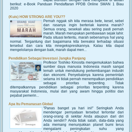
dapat diunduh dengan cara mengeklik di tautan
berikut: e-Book Panduan Pendaftaran PPDB Online SMAN 1 Biau
2020
(Kuis) HOW STRONG ARE YOU??
Pernah nggak sih kita merasa bete, kesel, sebel
dan rasanya ingin berteriak karena marah?
Semua orang, sesekali atau sering pasti pernah
marah. Marah merupakan pembawaan sejak lahir.
Pada situasi tertentu, marah sebenarnya hal yang
normal. Tergantung dari bagaimana kita bereaksi terhadap situasi
tersebut dan cara kita mnegekspresikannya. Kalau kita dapat
mengelolanya dengan baik, marah dapat men...
Pendidikan Sebagai Investasi Jangka Panjang
Profesor Toshiko Kinosita mengemukakan bahwa
sumber daya manusia Indonesia masih sangat
lemah untuk mendukung perkembangan industri
dan ekonomi. Penyebabnya karena pemerintah
selama ini tidak pernah menempatkan pendidikan
sebagai prioritas terpenting. Tidak
ditempatkannya pendidikan sebagai prioritas terpenting karena
masyarakat Indonesia, mulai dari yang awam hingga politisi dan
pejabat pemerin...
Apa Itu Pemanasan Global
"Panas banget ya hari ini!” Seringkah Anda
mendengar pernyataan tersebut terlontar dari
orang-orang di sekitar Anda ataupun dari diri
Anda sendiri? Anda tidak salah, data-data yang
ada memang menunjukkan planet bumi terus
mengalami peningkatan suhu yang