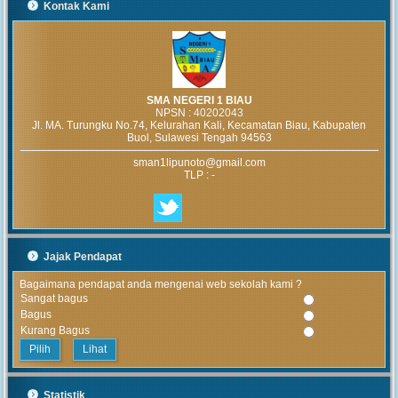
Kontak Kami
SMA NEGERI 1 BIAU
NPSN :
40202043
Jl. MA. Turungku No.74, Kelurahan Kali, Kecamatan Biau, Kabupaten
Buol, Sulawesi Tengah 94563
sman1lipunoto@gmail.com
TLP : -
Jajak Pendapat
Bagaimana pendapat anda mengenai web sekolah kami ?
Sangat bagus
Bagus
Kurang Bagus
Lihat
Statistik