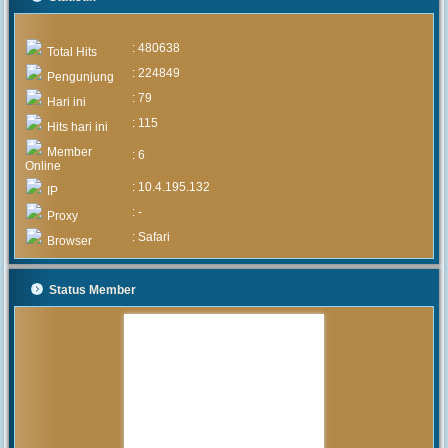
: 480638
Total Hits
: 224849
Pengunjung
: 79
Hari ini
: 115
Hits hari ini
Member
: 6
Online
: 10.4.195.132
IP
: -
Proxy
: Safari
Browser
Status Member
MUHAMMAD ARIF
(Alumni)
2020-05-05 15:46:03
Pengumuman mengenai prosedur
dan teknis penerimaan peserta
didik baru tahun 2020 akan
diumumkan setelah rapat