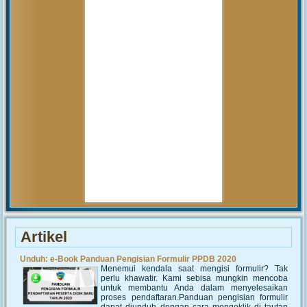
pembahasan hal tersebut yang
akan...
MUHAMMAD ARIF
(Alumni)
2018-12-05 10:42:02
Get prepared to be amazed of the
21st century educational system!
JUNIARTI
ABDURRAHMAN HI.
TAHIR (Guru)
2017-06-02 14:27:29
Alhamdulillah SMAN 1 Biau
kembali menerima siswa baru
tahun pelajaran 2017/2018
Artikel
Unduh: e-Book Panduan Pengisian Formulir PPDB 2020
Menemui kendala saat mengisi formulir? Tak
perlu khawatir. Kami sebisa mungkin mencoba
untuk membantu Anda dalam menyelesaikan
proses pendaftaran.Panduan pengisian formulir