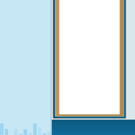
Pengumuman
mengenai prosedur dan teknis
penerimaan peserta didik baru
tahun 2020 akan diumumkan
setelah rapat pembahasan hal
tersebut yang akan...
MUHAMMAD ARIF
(Alumni)
2018-12-05 10:42:02
Get prepared to be
amazed of the 21st century
educational system!
JUNIARTI
ABDURRAHMAN HI.
TAHIR (Guru)
2017-06-02 14:27:29
Alhamdulillah SMAN 1 Biau
kembali menerima siswa baru
tahun pelajaran 2017/2018