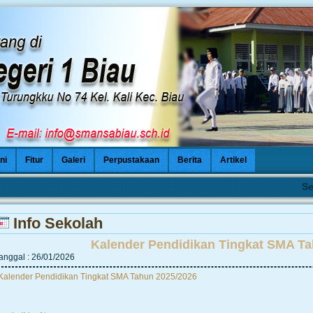
ni
Fitur
Galeri
Perpustakaan
Berita
Artikel
Selam
Info Sekolah
Kalender Pendidikan Tingkat SMA Ta
anggal : 26/01/2026
Kalender Pendidikan Tingkat SMA Tahun 2025/2026