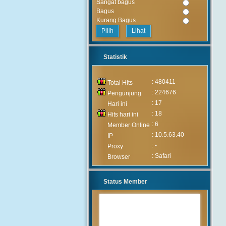
Sangat bagus
Bagus
Kurang Bagus
Lihat
Statistik
: 480411
Total Hits
: 224676
Pengunjung
: 17
Hari ini
: 18
Hits hari ini
: 6
Member Online
: 10.5.63.40
IP
: -
Proxy
: Safari
Browser
Status Member
MUHAMMAD ARIF
(Alumni)
2020-05-05 15:46:03