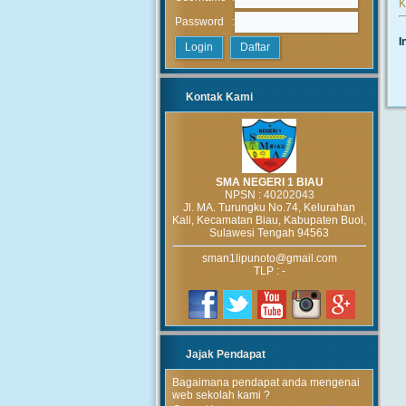
K
:
Password
I
Kontak Kami
SMA NEGERI 1 BIAU
NPSN :
40202043
Jl. MA. Turungku No.74, Kelurahan
Kali, Kecamatan Biau, Kabupaten Buol,
Sulawesi Tengah 94563
sman1lipunoto@gmail.com
TLP : -
Jajak Pendapat
Bagaimana pendapat anda mengenai
web sekolah kami ?