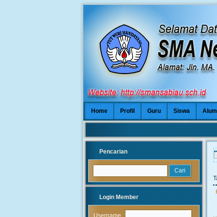
Home
Profil
Guru
Siswa
Alum
Pencarian
T
Login Member
:
Username