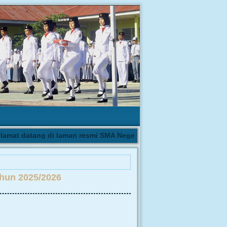
at datang di laman resmi SMA Negeri 1 Biau | Pengumuman hasil 
hun 2025/2026