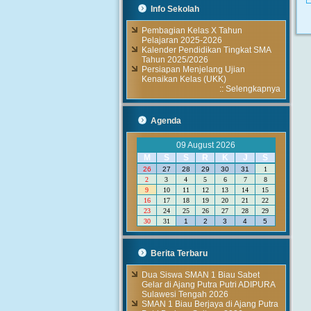
Info Sekolah
Pembagian Kelas X Tahun
Pelajaran 2025-2026
Kalender Pendidikan Tingkat SMA
Tahun 2025/2026
Persiapan Menjelang Ujian
Kenaikan Kelas (UKK)
::
Selengkapnya
Agenda
09 August 2026
M
S
S
R
K
J
S
26
27
28
29
30
31
1
2
3
4
5
6
7
8
9
10
11
12
13
14
15
16
17
18
19
20
21
22
23
24
25
26
27
28
29
30
31
1
2
3
4
5
Berita Terbaru
Dua Siswa SMAN 1 Biau Sabet
Gelar di Ajang Putra Putri ADIPURA
Sulawesi Tengah 2026
SMAN 1 Biau Berjaya di Ajang Putra