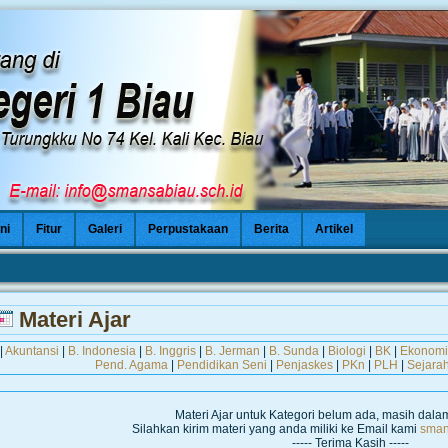
ni
Fitur
Galeri
Perpustakaan
Berita
Artikel
Se
Materi Ajar
|
Akuntansi
|
B. Indonesia
|
B. Inggris
|
B. Jerman
|
B. Sunda
|
Biologi
|
BK
|
Ekonomi
Pend. Agama
|
Pendidikan Seni
|
Penjaskes
|
PKn
|
PLH
|
Sejara
Materi Ajar untuk Kategori
belum ada, masih dala
Silahkan kirim materi yang anda miliki ke Email kami
sman
----- Terima Kasih -----