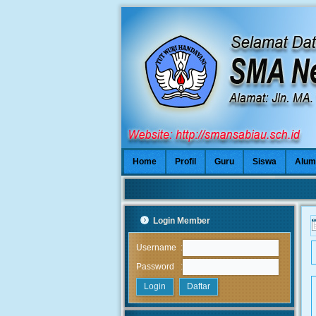
Home
Profil
Guru
Siswa
Alum
Login Member
:
Username
:
Password