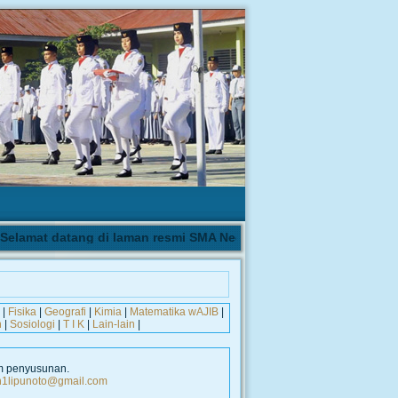
lamat datang di laman resmi SMA Negeri 1 Biau | Pengumuman has
|
Fisika
|
Geografi
|
Kimia
|
Matematika wAJIB
|
h
|
Sosiologi
|
T I K
|
Lain-lain
|
m penyusunan.
1lipunoto@gmail.com